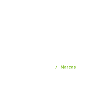
Marcas
Homepage
Marcas