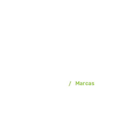
Marcas
Homepage
Marcas