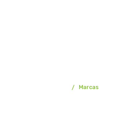
Marcas
Homepage
Marcas