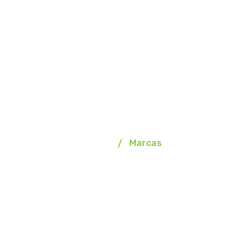
Marcas
Homepage
Marcas