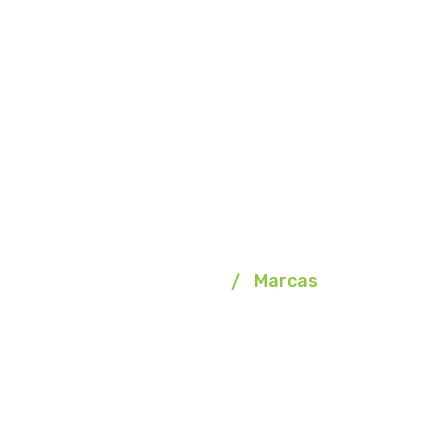
Marcas
Homepage
Marcas