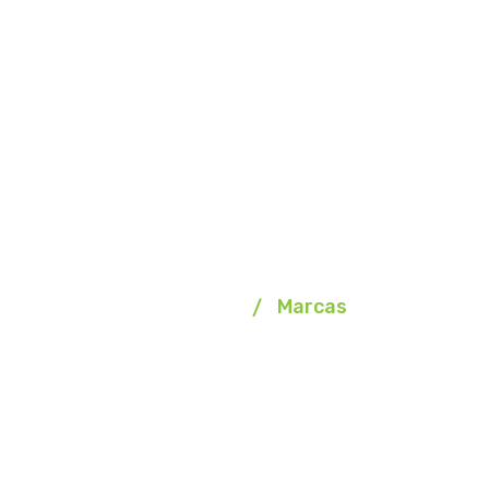
Marcas
Homepage
Marcas