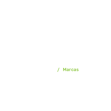
Marcas
Homepage
Marcas