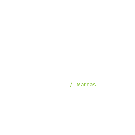
Marcas
Homepage
Marcas