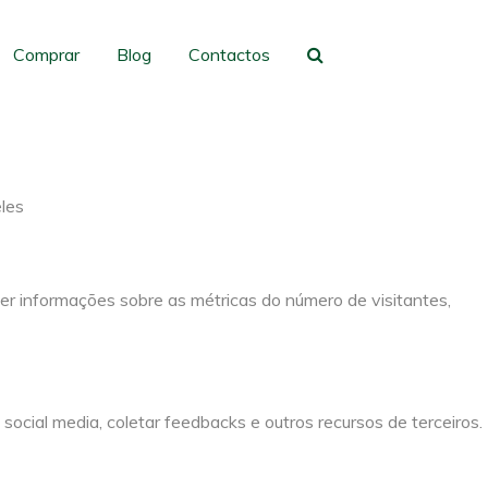
gação e acesso a todas as funcionalidades.
Comprar
Blog
Contactos
eles
er informações sobre as métricas do número de visitantes,
social media, coletar feedbacks e outros recursos de terceiros.