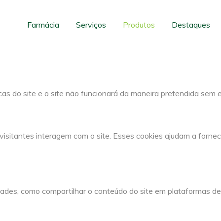
para este website.
cos e funcionais, para lhe oferecer uma boa experiência de nave
Farmácia
Serviços
Produtos
Destaques
cas do site e o site não funcionará da maneira pretendida sem 
visitantes interagem com o site. Esses cookies ajudam a fornec
dades, como compartilhar o conteúdo do site em plataformas de 