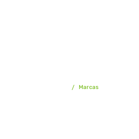
Marcas
Homepage
Marcas