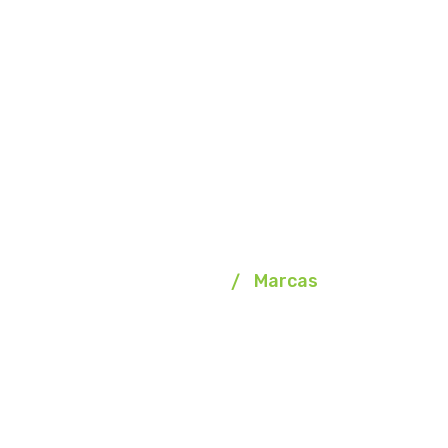
Marcas
Homepage
Marcas