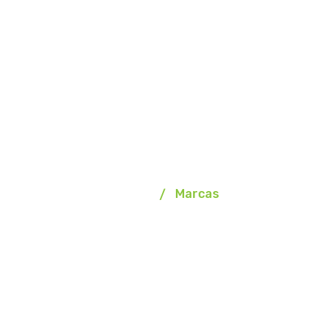
Marcas
Homepage
Marcas