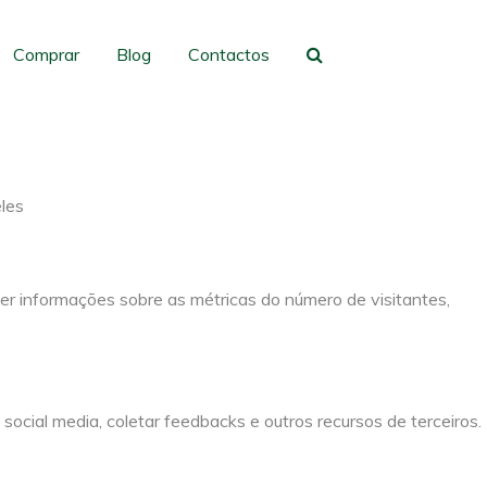
gação e acesso a todas as funcionalidades.
Comprar
Blog
Contactos
eles
er informações sobre as métricas do número de visitantes,
social media, coletar feedbacks e outros recursos de terceiros.