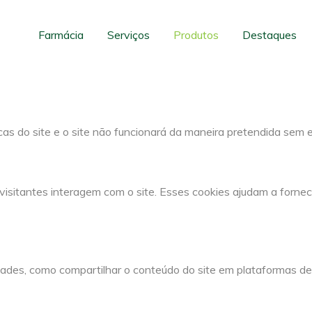
para este website.
cos e funcionais, para lhe oferecer uma boa experiência de nave
Farmácia
Serviços
Produtos
Destaques
cas do site e o site não funcionará da maneira pretendida sem 
visitantes interagem com o site. Esses cookies ajudam a fornec
dades, como compartilhar o conteúdo do site em plataformas de 