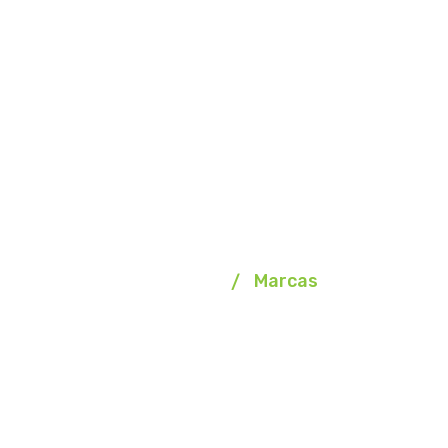
Marcas
Homepage
Marcas