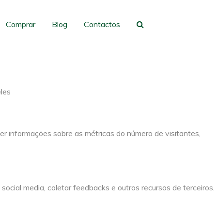
gação e acesso a todas as funcionalidades.
Comprar
Blog
Contactos
eles
er informações sobre as métricas do número de visitantes,
social media, coletar feedbacks e outros recursos de terceiros.