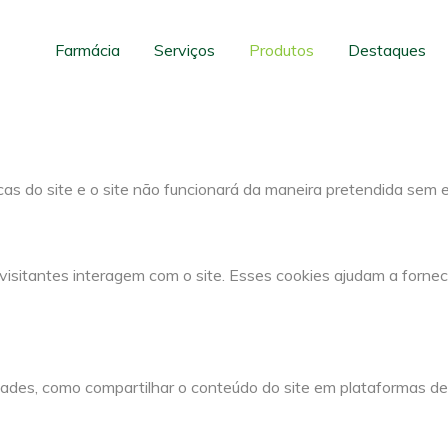
para este website.
cos e funcionais, para lhe oferecer uma boa experiência de nave
Farmácia
Serviços
Produtos
Destaques
cas do site e o site não funcionará da maneira pretendida sem 
visitantes interagem com o site. Esses cookies ajudam a fornec
dades, como compartilhar o conteúdo do site em plataformas de 