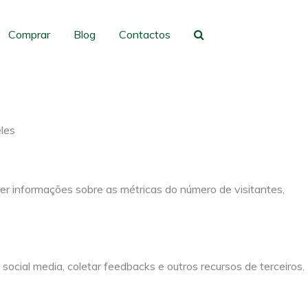
gação e acesso a todas as funcionalidades.
Comprar
Blog
Contactos
eles
er informações sobre as métricas do número de visitantes,
social media, coletar feedbacks e outros recursos de terceiros.