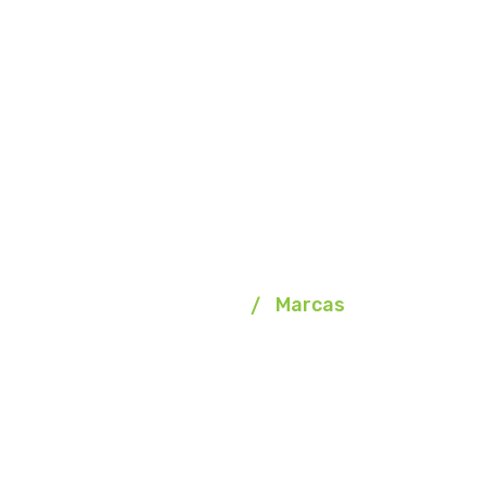
Marcas
Homepage
Marcas