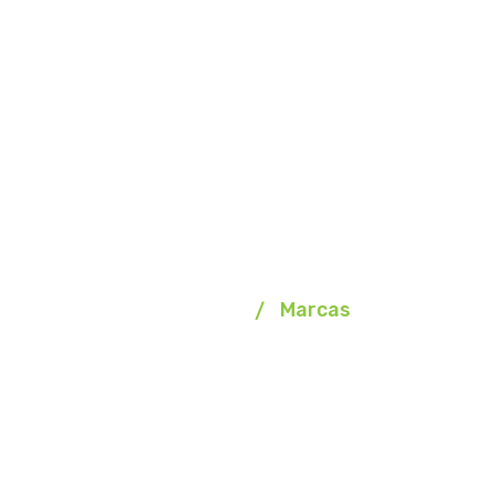
Marcas
Homepage
Marcas