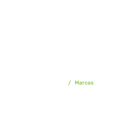
Marcas
Homepage
Marcas