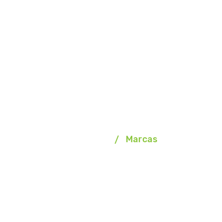
Marcas
Homepage
Marcas